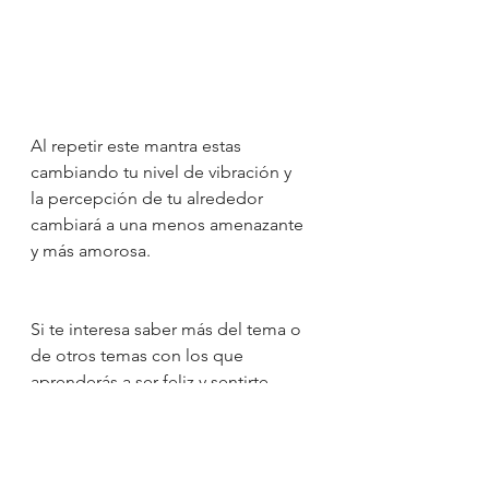
Al repetir este mantra estas 
cambiando tu nivel de vibración y 
la percepción de tu alrededor 
cambiará a una menos amenazante 
y más amorosa. 
Si te interesa saber más del tema o 
de otros temas con los que 
aprenderás a ser feliz y sentirte 
plena de nuevo y a estar cargo de tu 
bienestar físico y emocional únete a 
la 
momMe tribe